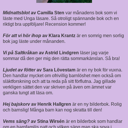
Midnattsblot
av Camilla Sten
var månadens bok som vi
läste med Unga läsare. Så otroligt spännande bok och en
riktigt bra uppföljare! Recension kommer!
För att vi hör ihop
av Klara Krantz
är en somrig men sorlig
bok jag läste under månanden.
Vi på Saltkråkan
av Astrid Lindgren
läser jag varje
sommar då den ger mig den rätta sommarkänslan. Så bra!
Ljudet av fötter
av Sara Lövestam
är en ny bok för vuxna.
Den handlar mycket om ofrivillig barnlöshet men också om
släktforskning och att ta reda på sitt förflutna. Jag gillade
verkligen sättet den var skriven på även om ämnet var
ganska tungt att läsa om.
Hej bajskorv
av Henrik Hallgren
är en ny bilderbok. Rolig
och barnslig! Många barn kan nog skratta till den!
Vems säng?
av Stina Wirsén
är en bilderbok som handlar
om en barnfamiljs natt och vilken säng man ska sova i.