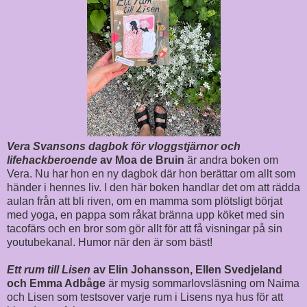
Vera Svansons dagbok för vloggstjärnor och
lifehackberoende
av Moa de Bruin
är andra boken om
Vera. Nu har hon en ny dagbok där hon berättar om allt som
händer i hennes liv. I den här boken handlar det om att rädda
aulan från att bli riven, om en mamma som plötsligt börjat
med yoga, en pappa som råkat bränna upp köket med sin
tacofärs och en bror som gör allt för att få visningar på sin
youtubekanal. Humor när den är som bäst!
Ett rum till Lisen
av Elin Johansson, Ellen Svedjeland
och Emma Adbåge
är mysig sommarlovsläsning om Naima
och Lisen som testsover varje rum i Lisens nya hus för att