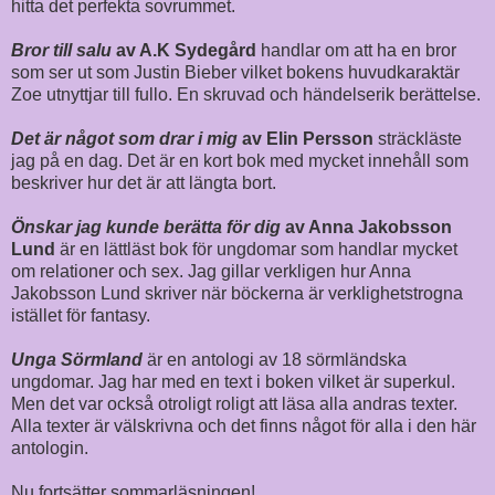
hitta det perfekta sovrummet.
Bror till salu
av A.K Sydegård
handlar om att ha en bror
som ser ut som Justin Bieber vilket bokens huvudkaraktär
Zoe utnyttjar till fullo. En skruvad och händelserik berättelse.
Det är något som drar i mig
av Elin Persson
sträckläste
jag på en dag. Det är en kort bok med mycket innehåll som
beskriver hur det är att längta bort.
Önskar jag kunde berätta för dig
av Anna Jakobsson
Lund
är en lättläst bok för ungdomar som handlar mycket
om relationer och sex. Jag gillar verkligen hur Anna
Jakobsson Lund skriver när böckerna är verklighetstrogna
istället för fantasy.
Unga Sörmland
är en antologi av 18 sörmländska
ungdomar. Jag har med en text i boken vilket är superkul.
Men det var också otroligt roligt att läsa alla andras texter.
Alla texter är välskrivna och det finns något för alla i den här
antologin.
Nu fortsätter sommarläsningen!